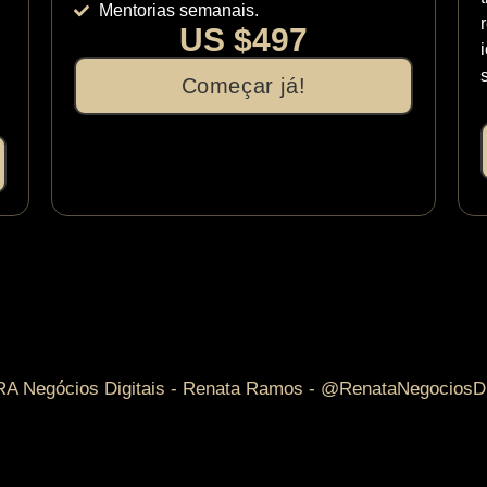
Mentorias semanais.
US $497
Começar já!
 Negócios Digitais - Renata Ramos - @RenataNegociosDi